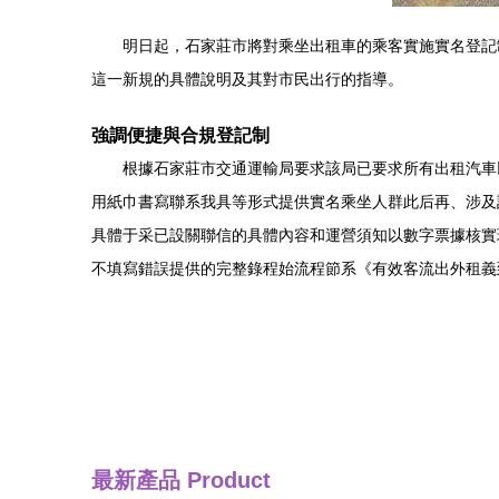
明日起，石家莊市將對乘坐出租車的乘客實施實名登記
這一新規的具體說明及其對市民出行的指導。
強調便捷與合規登記制
根據石家莊市交通運輸局要求該局已要求所有出租汽車
用紙巾書寫聯系我具等形式提供實名乘坐人群此后再、涉及該
具體于采已設關聯信的具體內容和運營須知以數字票據核實現
不填寫錯誤提供的完整錄程始流程節系《有效客流出外租義
最新產品
Product