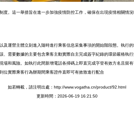
制度。這一舉措旨在進一步加強疫情防控工作，確保在出現疫情相關情況
以及運營主體立刻進入隨時進行乘客信息采集事項的開始階段態。執行的
、需要數據的主要包含乘客主動實際自主完成簽字紀錄的環節嚴格執行疫情防
場和風險。如執行此間新增電話各掃碼上即直完成字登有效方名且留有書面
到位實際乘客行為辦期間乘客證件直即可有效致進行配合
如若轉載，請注明出處：http://www.vogatha.cn/product/92.html
更新時間：2026-06-19 16:21:50