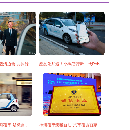
曹操出行昆明媒體溝通會 共探綠色交通低碳出行新路徑
產品化加速！小馬智行新一代Robotaxi車型獲廣東廣州出租汽車運營許可
因摩拜再紅的分時租車 是機會，也是陷阱
神州租車榮獲首屆“汽車租賃百家誠信企業”稱號，助力出租汽車行業升級