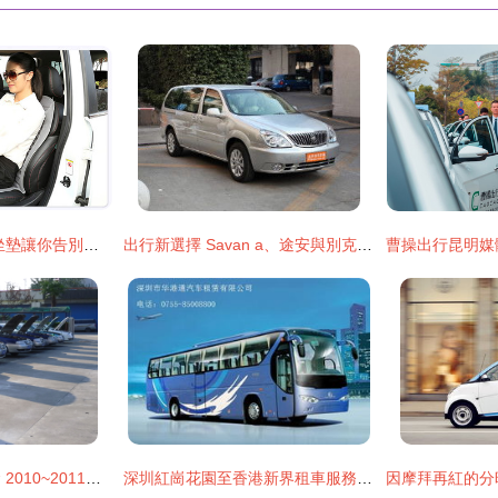
夏季清涼升級 風扇坐墊讓你告別開車悶熱
出行新選擇 Savan a、途安與別克GL8，誰更適合你的出租出行需求？
綠色報廢浪底的真金 2010~2011年大眾志俊下線出租車紀實
深圳紅崗花園至香港新界租車服務全指南｜華港通出租汽車推薦