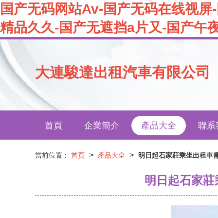
国产无码网站Av-国产无码在线视屏
精品久久-国产无遮挡a片又-国产午
大連駿達出租汽車有限公司
首頁
企業簡介
產品大全
聯系
>
>
當前位置：
首頁
產品大全
明日起石家莊乘坐出租車
明日起石家莊