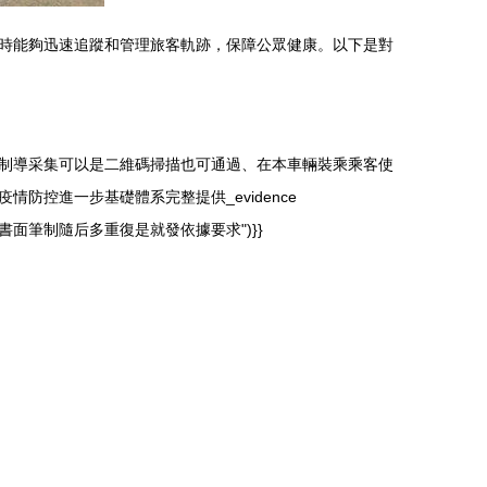
時能夠迅速追蹤和管理旅客軌跡，保障公眾健康。以下是對
制導采集可以是二維碼掃描也可通過、在本車輛裝乘乘客使
控進一步基礎體系完整提供_evidence
筆制隨后多重復是就發依據要求")}}