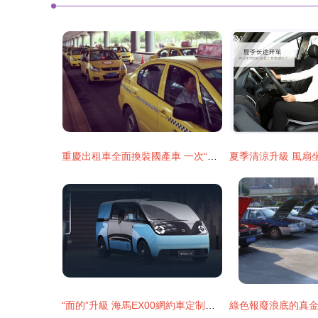
重慶出租車全面換裝國產車 一次“中國制造”的給力轉身
“面的”升級 海馬EX00網約車定制版，搭載“冰箱彩電大沙發”，今年Q4量產投運重塑出租體驗